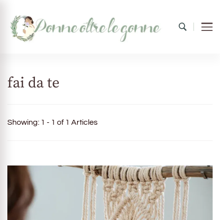
Donne oltre le gonne
il mondo al femminile
fai da te
Showing: 1 - 1 of 1 Articles