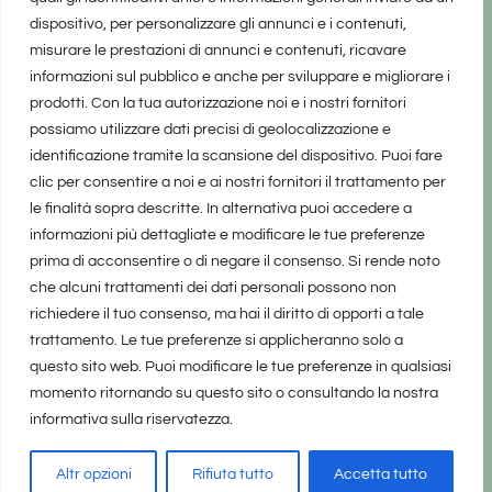
dispositivo, per personalizzare gli annunci e i contenuti,
misurare le prestazioni di annunci e contenuti, ricavare
informazioni sul pubblico e anche per sviluppare e migliorare i
prodotti. Con la tua autorizzazione noi e i nostri fornitori
possiamo utilizzare dati precisi di geolocalizzazione e
identificazione tramite la scansione del dispositivo. Puoi fare
clic per consentire a noi e ai nostri fornitori il trattamento per
le finalità sopra descritte. In alternativa puoi accedere a
informazioni più dettagliate e modificare le tue preferenze
prima di acconsentire o di negare il consenso. Si rende noto
che alcuni trattamenti dei dati personali possono non
richiedere il tuo consenso, ma hai il diritto di opporti a tale
trattamento. Le tue preferenze si applicheranno solo a
questo sito web. Puoi modificare le tue preferenze in qualsiasi
momento ritornando su questo sito o consultando la nostra
informativa sulla riservatezza.
realizzato da Marina Galatioto
©2025 tutti i diritti riservati -
Privacy Policy
Altr opzioni
Rifiuta tutto
Accetta tutto
Home
Privacy Policy
Copyright, Privacy & Cookies Policy