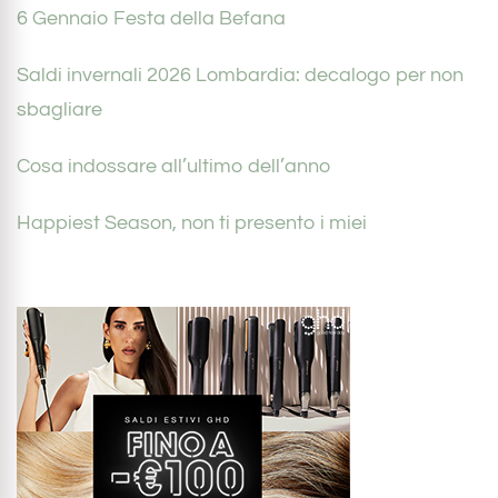
6 Gennaio Festa della Befana
Saldi invernali 2026 Lombardia: decalogo per non
sbagliare
Cosa indossare all’ultimo dell’anno
Happiest Season, non ti presento i miei