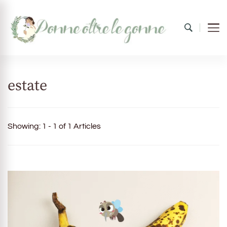
Donne oltre le gonne
il mondo al femminile
estate
Showing: 1 - 1 of 1 Articles