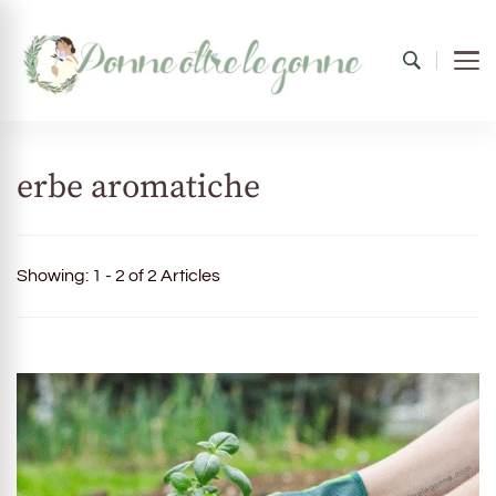
Donne oltre le gonne
il mondo al femminile
erbe aromatiche
Showing: 1 - 2 of 2 Articles