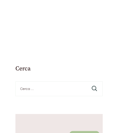
Cerca
Ricerca
per: