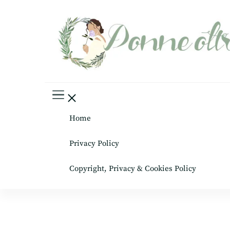
Donne oltre le gonne
il mondo al femminile
Home
Privacy Policy
Copyright, Privacy & Cookies Policy