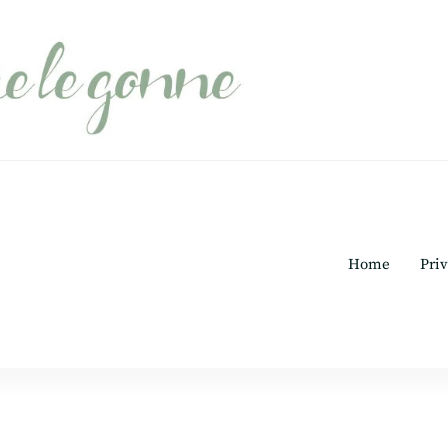
Home
Priv