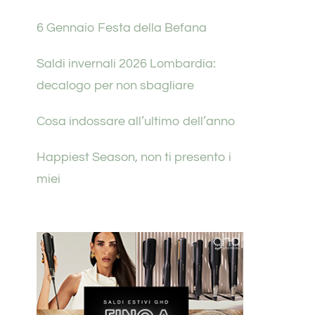
6 Gennaio Festa della Befana
Saldi invernali 2026 Lombardia:
decalogo per non sbagliare
Cosa indossare all’ultimo dell’anno
Happiest Season, non ti presento i
miei