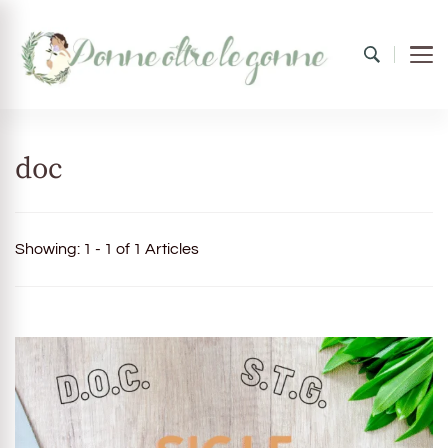
Donne oltre le gonne
il mondo al femminile
doc
Showing: 1 - 1 of 1 Articles