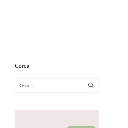
Cerca
Ricerca
per: