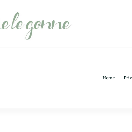
Home
Priv