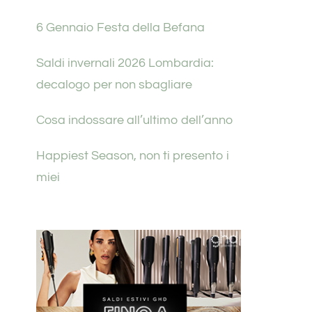
6 Gennaio Festa della Befana
Saldi invernali 2026 Lombardia:
decalogo per non sbagliare
Cosa indossare all’ultimo dell’anno
Happiest Season, non ti presento i
miei