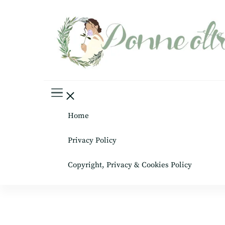
Donne oltre le gonne
il mondo al femminile
Home
Privacy Policy
Copyright, Privacy & Cookies Policy