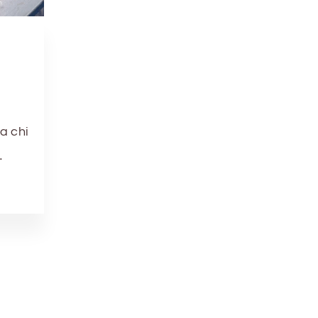
a chi
…