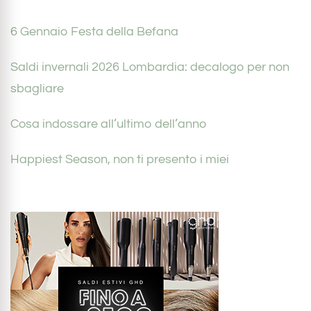
6 Gennaio Festa della Befana
Saldi invernali 2026 Lombardia: decalogo per non
sbagliare
Cosa indossare all’ultimo dell’anno
Happiest Season, non ti presento i miei