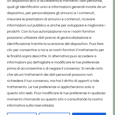
un dispositivo (e/o vi accediamo) e trattiamo i dati personali,
quali gli identificativi unici e informazioni generali inviate da un
dispositivo, per personalizzare gli annunci e i contenuti,
misurare le prestazioni di annunci e contenuti, ricavare
informazioni sul pubblico e anche per sviluppare e migliorare i
prodotti. Con la tua autorizzazione noi e i nostri fornitori
possiamo utilizzare dati precisi di geolocalizzazione e
identificazione tramite la scansione del dispositivo. Puoi fare
clic per consentire a noi e ai nostri fornitori il trattamento per
le finalità sopra descritte. In alternativa puoi accedere a
informazioni più dettagliate e modificare le tue preferenze
prima di acconsentire o di negare il consenso. Si rende noto
che alcuni trattamenti dei dati personali possono non
richiedere il tuo consenso, ma hai il diritto di opporti a tale
trattamento. Le tue preferenze si applicheranno solo a
questo sito web. Puoi modificare le tue preferenze in qualsiasi
momento ritornando su questo sito o consultando la nostra
informativa sulla riservatezza.
realizzato da Marina Galatioto
©2025 tutti i diritti riservati -
Privacy Policy