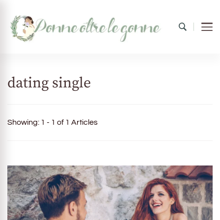
Donne oltre le gonne
il mondo al femminile
dating single
Showing: 1 - 1 of 1 Articles