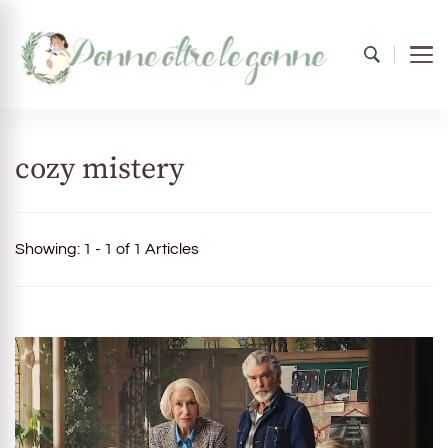
Donne oltre le gonne
il mondo al femminile
cozy mistery
Showing: 1 - 1 of 1 Articles