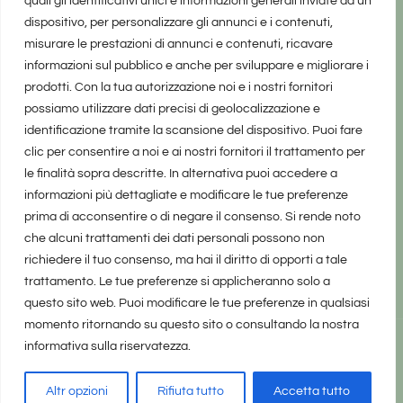
quali gli identificativi unici e informazioni generali inviate da un
dispositivo, per personalizzare gli annunci e i contenuti,
misurare le prestazioni di annunci e contenuti, ricavare
informazioni sul pubblico e anche per sviluppare e migliorare i
prodotti. Con la tua autorizzazione noi e i nostri fornitori
possiamo utilizzare dati precisi di geolocalizzazione e
identificazione tramite la scansione del dispositivo. Puoi fare
clic per consentire a noi e ai nostri fornitori il trattamento per
le finalità sopra descritte. In alternativa puoi accedere a
informazioni più dettagliate e modificare le tue preferenze
prima di acconsentire o di negare il consenso. Si rende noto
che alcuni trattamenti dei dati personali possono non
richiedere il tuo consenso, ma hai il diritto di opporti a tale
trattamento. Le tue preferenze si applicheranno solo a
questo sito web. Puoi modificare le tue preferenze in qualsiasi
momento ritornando su questo sito o consultando la nostra
informativa sulla riservatezza.
realizzato da Marina Galatioto
©2025 tutti i diritti riservati -
Privacy Policy
Altr opzioni
Rifiuta tutto
Accetta tutto
Home
Privacy Policy
Copyright, Privacy & Cookies Policy