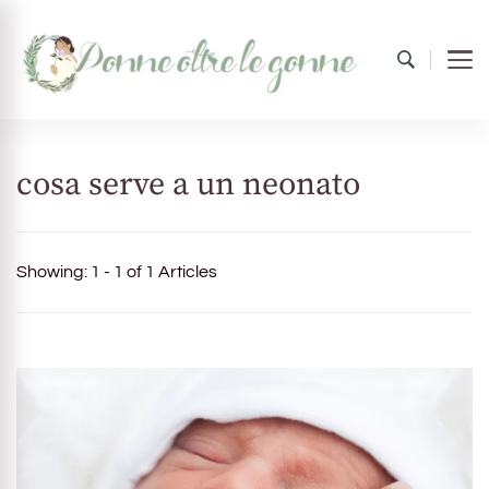
Donne oltre le gonne
il mondo al femminile
cosa serve a un neonato
Showing: 1 - 1 of 1 Articles