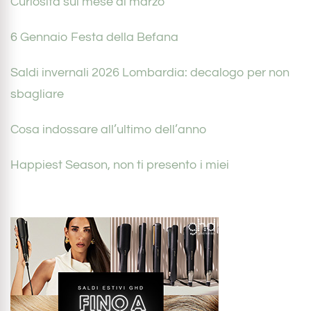
Curiosità sul mese di marzo
6 Gennaio Festa della Befana
Saldi invernali 2026 Lombardia: decalogo per non
sbagliare
Cosa indossare all’ultimo dell’anno
Happiest Season, non ti presento i miei