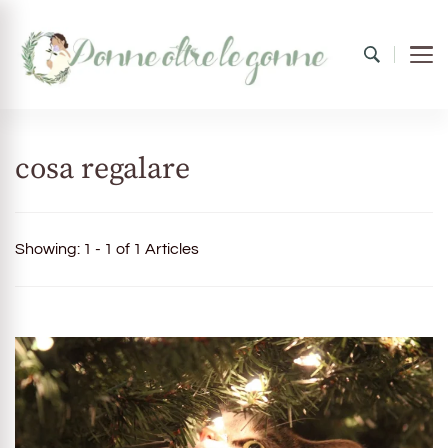
Donne oltre le gonne
il mondo al femminile
cosa regalare
Showing: 1 - 1 of 1 Articles