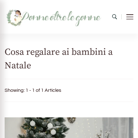
Donne oltre le gonne
il mondo al femminile
Cosa regalare ai bambini a
Natale
Showing: 1 - 1 of 1 Articles