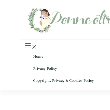
Donne oltre le gonne
il mondo al femminile
Home
Privacy Policy
Copyright, Privacy & Cookies Policy