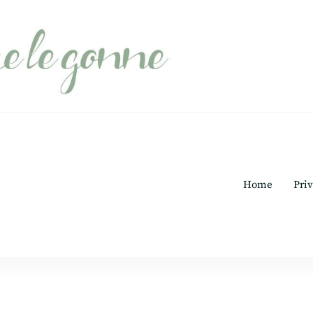
Home
Priv