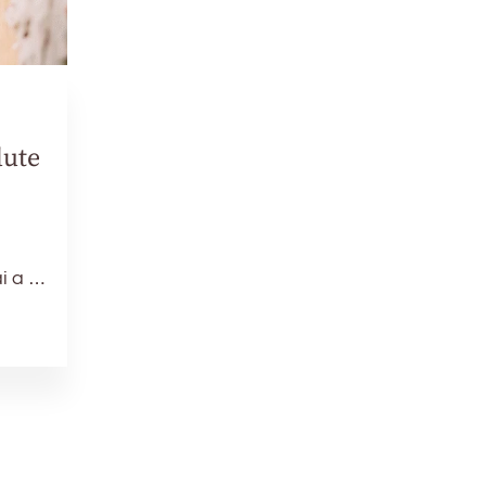
dute
i a …