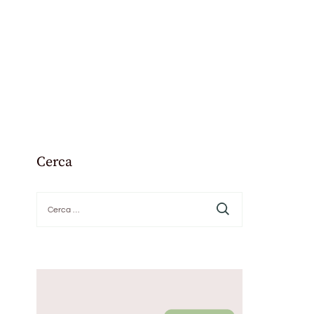
Cerca
Ricerca
per: