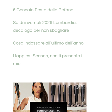
6 Gennaio Festa della Befana
Saldi invernali 2026 Lombardia:
decalogo per non sbagliare
Cosa indossare all’ultimo dell’anno
Happiest Season, non ti presento i
miei