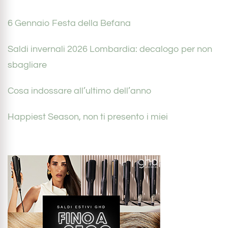
6 Gennaio Festa della Befana
Saldi invernali 2026 Lombardia: decalogo per non
sbagliare
Cosa indossare all’ultimo dell’anno
Happiest Season, non ti presento i miei