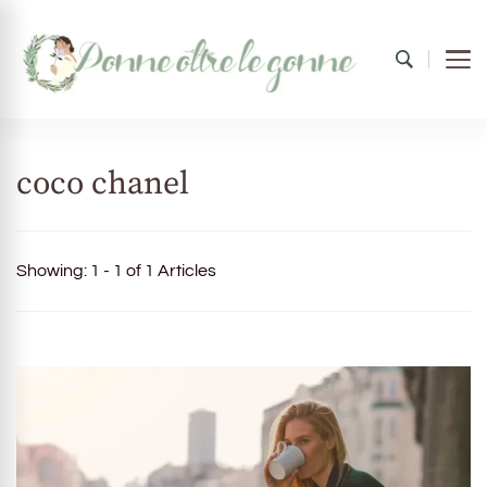
Donne oltre le gonne
il mondo al femminile
coco chanel
Showing: 1 - 1 of 1 Articles