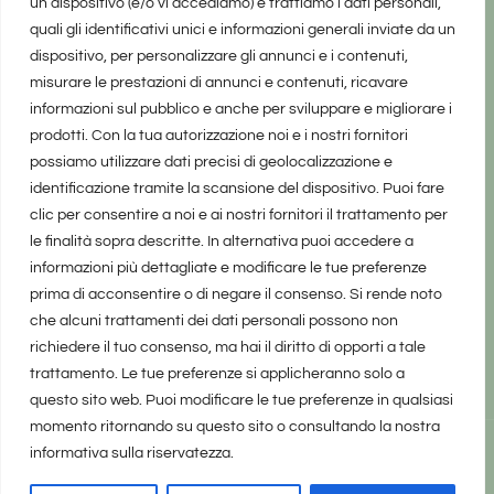
un dispositivo (e/o vi accediamo) e trattiamo i dati personali,
quali gli identificativi unici e informazioni generali inviate da un
dispositivo, per personalizzare gli annunci e i contenuti,
misurare le prestazioni di annunci e contenuti, ricavare
informazioni sul pubblico e anche per sviluppare e migliorare i
prodotti. Con la tua autorizzazione noi e i nostri fornitori
possiamo utilizzare dati precisi di geolocalizzazione e
identificazione tramite la scansione del dispositivo. Puoi fare
clic per consentire a noi e ai nostri fornitori il trattamento per
le finalità sopra descritte. In alternativa puoi accedere a
informazioni più dettagliate e modificare le tue preferenze
prima di acconsentire o di negare il consenso. Si rende noto
che alcuni trattamenti dei dati personali possono non
richiedere il tuo consenso, ma hai il diritto di opporti a tale
trattamento. Le tue preferenze si applicheranno solo a
questo sito web. Puoi modificare le tue preferenze in qualsiasi
momento ritornando su questo sito o consultando la nostra
informativa sulla riservatezza.
realizzato da Marina Galatioto
©2025 tutti i diritti riservati -
Privacy Policy