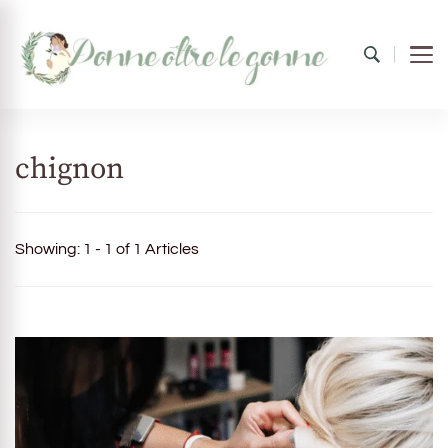
Donne oltre le gonne
il mondo al femminile
chignon
Showing: 1 - 1 of 1 Articles