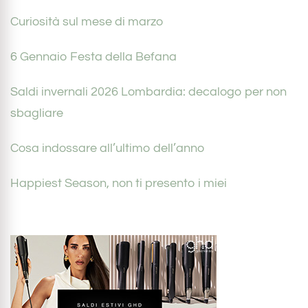
Curiosità sul mese di marzo
6 Gennaio Festa della Befana
Saldi invernali 2026 Lombardia: decalogo per non
sbagliare
Cosa indossare all’ultimo dell’anno
Happiest Season, non ti presento i miei