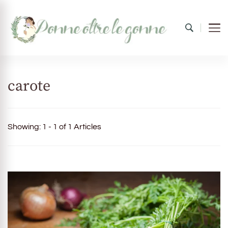
Donne oltre le gonne
il mondo al femminile
carote
Showing: 1 - 1 of 1 Articles