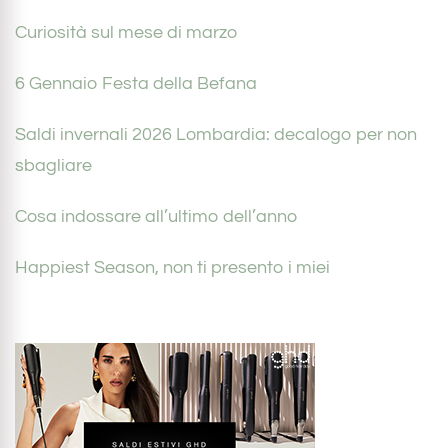
Curiosità sul mese di marzo
6 Gennaio Festa della Befana
Saldi invernali 2026 Lombardia: decalogo per non
sbagliare
Cosa indossare all’ultimo dell’anno
Happiest Season, non ti presento i miei