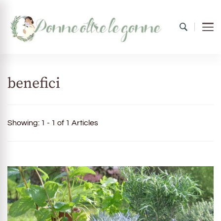
Donne oltre le gonne
il mondo al femminile
benefici
Showing: 1 - 1 of 1 Articles