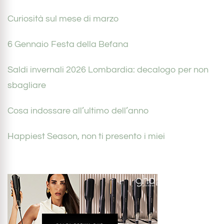
Curiosità sul mese di marzo
6 Gennaio Festa della Befana
Saldi invernali 2026 Lombardia: decalogo per non
sbagliare
Cosa indossare all’ultimo dell’anno
Happiest Season, non ti presento i miei