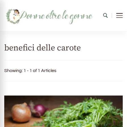
Donne oltre le gonne
il mondo al femminile
benefici delle carote
Showing: 1 - 1 of 1 Articles