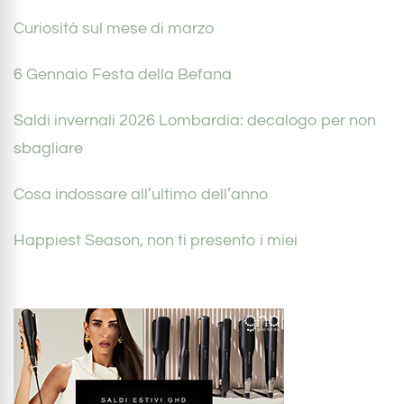
Curiosità sul mese di marzo
6 Gennaio Festa della Befana
Saldi invernali 2026 Lombardia: decalogo per non
sbagliare
Cosa indossare all’ultimo dell’anno
Happiest Season, non ti presento i miei