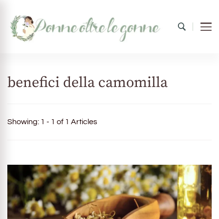
Donne oltre le gonne
il mondo al femminile
benefici della camomilla
Showing: 1 - 1 of 1 Articles