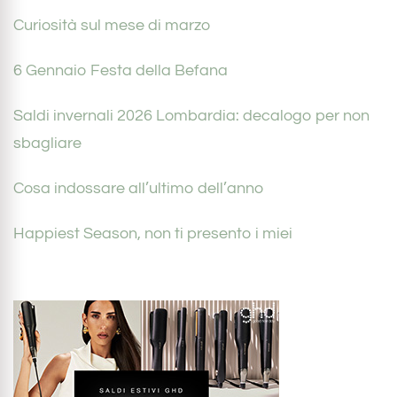
Curiosità sul mese di marzo
6 Gennaio Festa della Befana
Saldi invernali 2026 Lombardia: decalogo per non
sbagliare
Cosa indossare all’ultimo dell’anno
Happiest Season, non ti presento i miei