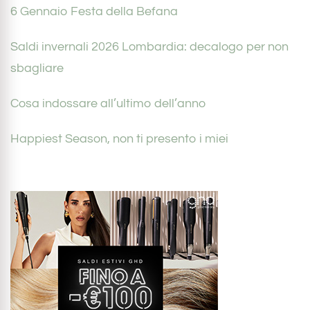
6 Gennaio Festa della Befana
Saldi invernali 2026 Lombardia: decalogo per non
sbagliare
Cosa indossare all’ultimo dell’anno
Happiest Season, non ti presento i miei