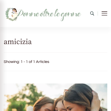
Donne oltre le gonne
il mondo al femminile
amicizia
Showing: 1 - 1 of 1 Articles