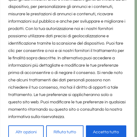
dispositivo, per personalizzare gli annunci e i contenuti,
misurare le prestazioni di annunci e contenuti, ricavare
informazioni sul pubblico e anche per sviluppare e migliorare i
prodotti. Con la tua autorizzazione noi e i nostri fornitori
possiamo utilizzare dati precisi di geolocalizzazione e
identificazione tramite la scansione del dispositivo. Puoi fare
clic per consentire a noi e ai nostri fornitori il trattamento per
le finalità sopra descritte. In alternativa puoi accedere a
informazioni più dettagliate e modificare le tue preferenze
prima di acconsentire o di negare il consenso. Si rende noto
che alcuni trattamenti dei dati personali possono non
richiedere il tuo consenso, ma hai il diritto di opporti a tale
trattamento. Le tue preferenze si applicheranno solo a
questo sito web. Puoi modificare le tue preferenze in qualsiasi
momento ritornando su questo sito o consultando la nostra
informativa sulla riservatezza.
realizzato da Marina Galatioto
©2025 tutti i diritti riservati -
Privacy Policy
Altr opzioni
Rifiuta tutto
Accetta tutto
Home
Privacy Policy
Copyright, Privacy & Cookies Policy