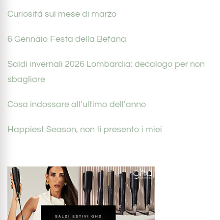
Curiosità sul mese di marzo
6 Gennaio Festa della Befana
Saldi invernali 2026 Lombardia: decalogo per non
sbagliare
Cosa indossare all’ultimo dell’anno
Happiest Season, non ti presento i miei