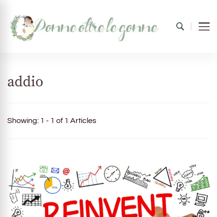
Donne oltre le gonne
il mondo al femminile
addio
Showing: 1 - 1 of 1 Articles