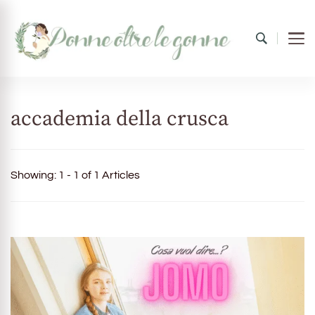
Donne oltre le gonne
il mondo al femminile
accademia della crusca
Showing: 1 - 1 of 1 Articles