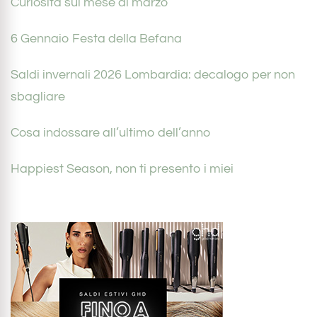
Curiosità sul mese di marzo
6 Gennaio Festa della Befana
Saldi invernali 2026 Lombardia: decalogo per non
sbagliare
Cosa indossare all’ultimo dell’anno
Happiest Season, non ti presento i miei