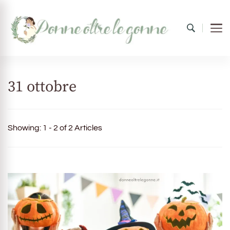
Donne oltre le gonne
il mondo al femminile
31 ottobre
Showing: 1 - 2 of 2 Articles